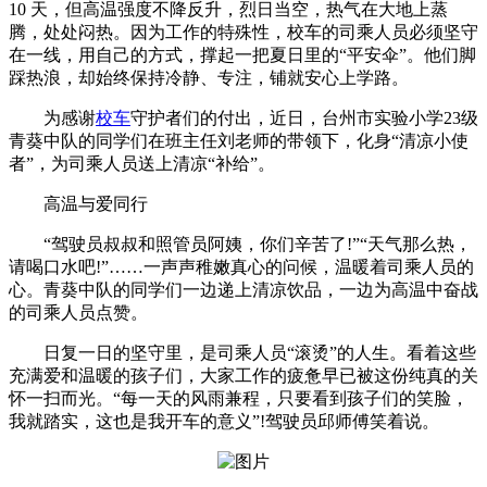
10 天，但高温强度不降反升，烈日当空，热气在大地上蒸
腾，处处闷热。因为工作的特殊性，校车的司乘人员必须坚守
在一线，用自己的方式，撑起一把夏日里的“平安伞”。他们脚
踩热浪，却始终保持冷静、专注，铺就安心上学路。
为感谢
校车
守护者们的付出，近日，台州市实验小学23级
青葵中队的同学们在班主任刘老师的带领下，化身“清凉小使
者”，为司乘人员送上清凉“补给”。
高温与爱同行
“驾驶员叔叔和照管员阿姨，你们辛苦了!”“天气那么热，
请喝口水吧!”……一声声稚嫩真心的问候，温暖着司乘人员的
心。青葵中队的同学们一边递上清凉饮品，一边为高温中奋战
的司乘人员点赞。
日复一日的坚守里，是司乘人员“滚烫”的人生。看着这些
充满爱和温暖的孩子们，大家工作的疲惫早已被这份纯真的关
怀一扫而光。“每一天的风雨兼程，只要看到孩子们的笑脸，
我就踏实，这也是我开车的意义”!驾驶员邱师傅笑着说。