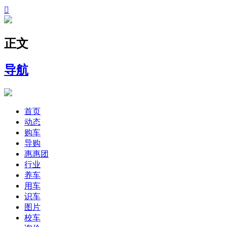

正文
导航
首页
动态
购车
导购
惠惠团
行业
养车
用车
识车
图片
校车