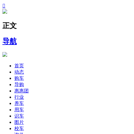

正文
导航
首页
动态
购车
导购
惠惠团
行业
养车
用车
识车
图片
校车