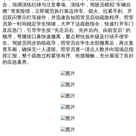
合，强调演练纪律与注意事项。演练中，驾驶员模拟“车辆自
燃” 突发险情，立即规范执行靠边停车、熄火、拉紧手刹、开
启双闪警示灯等操作，并迅速告知照管员启动疏散程序。照管
员第一时间稳定学生情绪，大声下达疏散指令，快速打开车门
及应急门，引导学生按 “先左后右、先外后内、由前至后” 的
顺序，弯腰捂口鼻快速撤离，重点帮扶低年级及行动不便学
生。驾驶员同步协助疏导，照管员在学生全部撤离后，再次复
查车厢，确保无一人遗留。照管员逐一清点人数并向现场总指
挥汇报，整个疏散过程紧张有序、衔接顺畅，充分展现了良好
的应急素养。