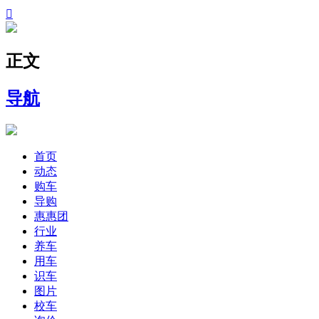

正文
导航
首页
动态
购车
导购
惠惠团
行业
养车
用车
识车
图片
校车