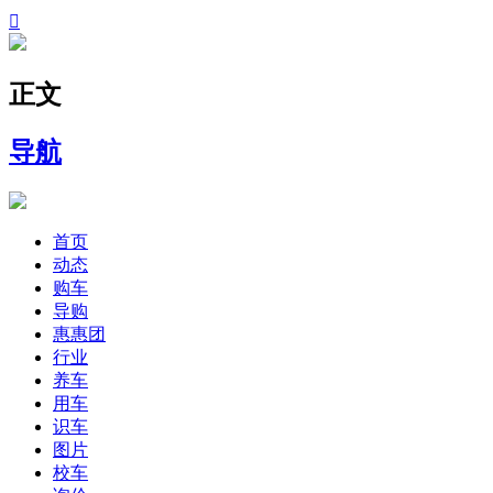

正文
导航
首页
动态
购车
导购
惠惠团
行业
养车
用车
识车
图片
校车