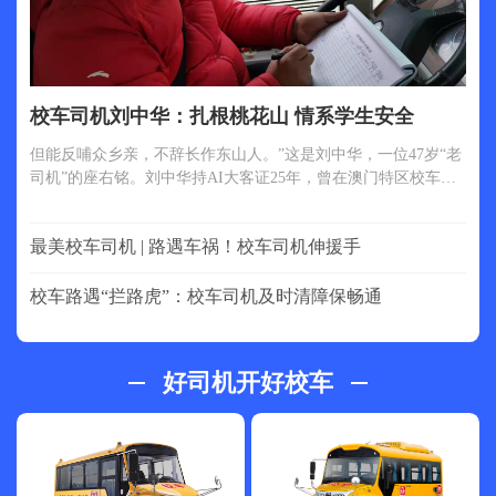
校车司机刘中华：扎根桃花山 情系学生安全
但能反哺众乡亲，不辞长作东山人。”这是刘中华，一位47岁“老
司机”的座右铭。刘中华持AI大客证25年，曾在澳门特区校车公
司工作多年后，于2018年10月回到了自己的故乡东山镇仙鹅寺
村。数十年在外地工作，练就了他敏锐的眼神和爽“但能反哺众
最美校车司机 | 路遇车祸！校车司机伸援手
乡亲，不辞长作东山人。”这是刘中华，一位47岁“老司机”的座
右铭。
校车路遇“拦路虎”：校车司机及时清障保畅通
好司机开好校车