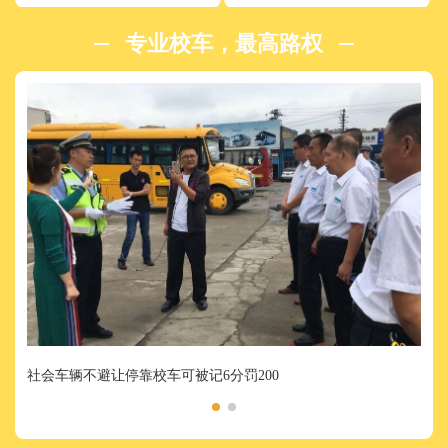
专业校车，最高路权
社会车辆不避让停靠校车可被记6分罚200
公