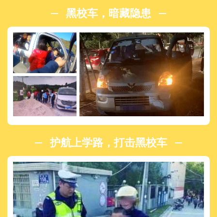
黑校车，暗藏隐患
护航上学路，打击黑校车