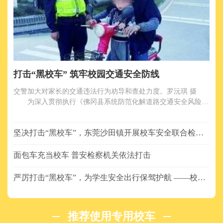
打击“黑校车” 筑牢校园交通安全防线
交警加大对家长的交通违法行为劝导和查处力度。罗沅琪 摄
为深入贯彻执行《佛冈县系统防范化解道路交通安全风险实
施方案》，严厉打击佛冈校园周边“黑校车”载人违法行为，消除
校园周边交通安全隐患。2021年11月30日起，佛冈县道安办、公
坚决打击“黑校车”，东莞沙田镇开展校车安全联合检查
安、教育、交通、公路、发改、宣传、农业农村及各乡镇等多部
行动
门联动，联合开展校园周边交通秩序百日整治专项行动，共同筑
牢校园交通安全防线，严防发生涉学生道路交通事故发生，防范
面包车充当校车 普安检察机关依法打击
化解“
严厉打击“黑校车”，为学生安全出行保驾护航 ——校车
安全管理部际联席会议办公室2019年第4号预警
推荐使用专用校车