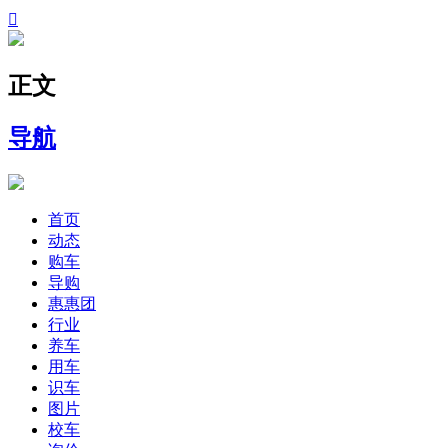

正文
导航
首页
动态
购车
导购
惠惠团
行业
养车
用车
识车
图片
校车