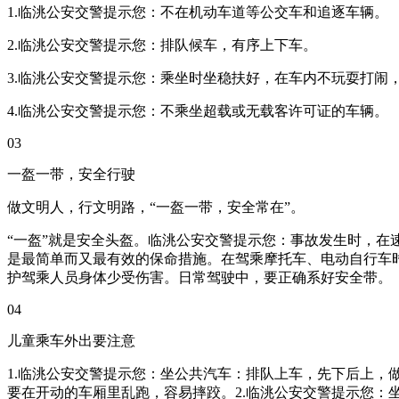
1.临洮公安交警提示您：不在机动车道等公交车和追逐车辆。
2.临洮公安交警提示您：排队候车，有序上下车。
3.临洮公安交警提示您：乘坐时坐稳扶好，在车内不玩耍打闹
4.临洮公安交警提示您：不乘坐超载或无载客许可证的车辆。
03
一盔一带，安全行驶
做文明人，行文明路，“一盔一带，安全常在”。
“一盔”就是安全头盔。临洮公安交警提示您：事故发生时，
是最简单而又最有效的保命措施。在驾乘摩托车、电动自行车时
护驾乘人员身体少受伤害。日常驾驶中，要正确系好安全带。
04
儿童乘车外出要注意
1.临洮公安交警提示您：坐公共汽车：排队上车，先下后上，
要在开动的车厢里乱跑，容易摔跤。2.临洮公安交警提示您：