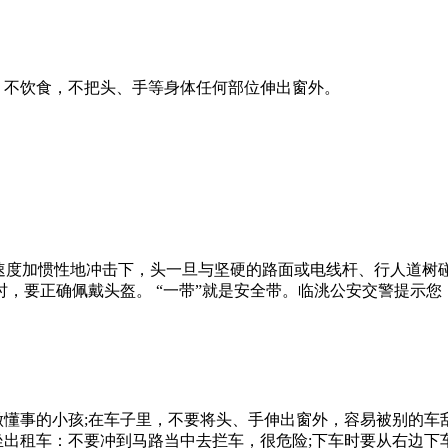
，不饮食，不把头、手等身体任何部位伸出窗外。
在速度加惯性地冲击下，头一旦与坚硬的路面或电线杆、行人道树
，要正确佩戴头盔。 “一带”就是安全带。临洮公安交警提示您
做懂事的小孩;在车子里，不要将头、手伸出窗外，容易被别的车刮
坐出租车：不要冲到马路当中去拦车，很危险;下车时要从右边下