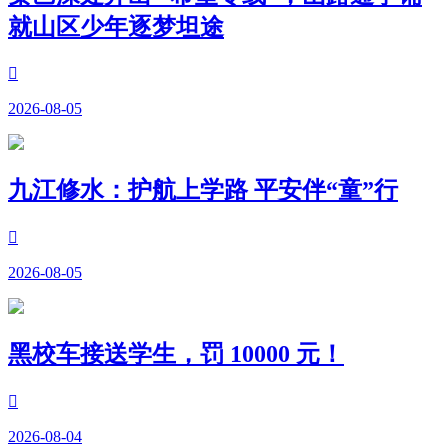
就山区少年逐梦坦途

2026-08-05
九江修水：护航上学路 平安伴“童”行

2026-08-05
黑校车接送学生，罚 10000 元！

2026-08-04