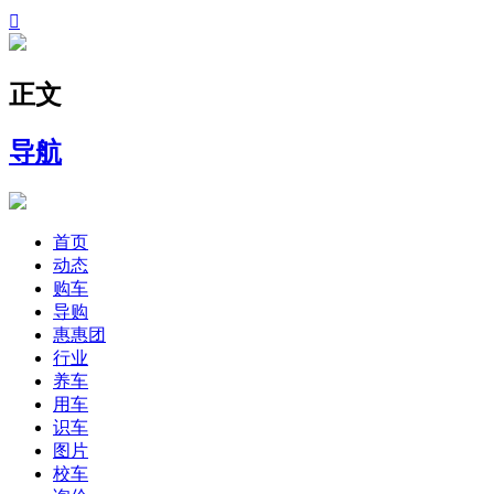

正文
导航
首页
动态
购车
导购
惠惠团
行业
养车
用车
识车
图片
校车