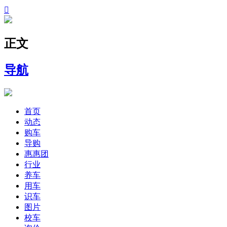

正文
导航
首页
动态
购车
导购
惠惠团
行业
养车
用车
识车
图片
校车