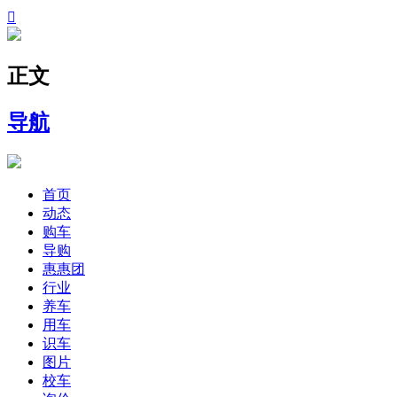

正文
导航
首页
动态
购车
导购
惠惠团
行业
养车
用车
识车
图片
校车