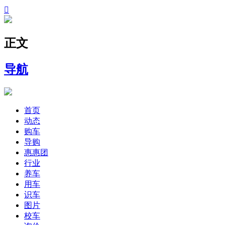

正文
导航
首页
动态
购车
导购
惠惠团
行业
养车
用车
识车
图片
校车